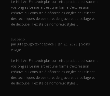
Le Nail Art En savoir plus sur cette pratique qui sublime
vos ongles Le nail art est une forme d’expression
créative qui consiste à décorer les ongles en utilisant
des techniques de peinture, de gravure, de collage et
de découpe. Il existe de nombreux styles...
Kobido
par
juliegougoltz-indaplace
|
Jan 26, 2023
|
Soins
visage
Le Nail Art En savoir plus sur cette pratique qui sublime
vos ongles Le nail art est une forme d’expression
créative qui consiste à décorer les ongles en utilisant
des techniques de peinture, de gravure, de collage et
de découpe. Il existe de nombreux styles...