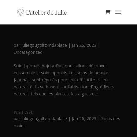
par
juliegougoltz-indaplace
|
Jan 26, 2023
|
Uncategorized
Soin Japonais Aujourd’hui nous allons découvrir
enssemble le soin Japonais Les soins de beauté
japonais sont réputés pour leur efficacité et leur
naturalité. Ils se basent sur l’utilisation d’ingrédients
naturels tels que les plantes, les algues et...
Nail Art
par
juliegougoltz-indaplace
|
Jan 26, 2023
|
Soins des
mains